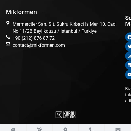
Mikformen
Şi
Ma
So
M
Mermerciler San. Sit. Sukru Kirbaci Is Mer. 10. Cad.
Ha
T
No:11/2B Beylikduzu / Istanbul / Türkiye
Çö
Th
+90 (212) 876 87 72
Or
Ma
contact@mikformen.com
İn
T
Ka
Th
İle
Ma
T
Th
Ma
Biz
TM
tak
Th
ed
Ma