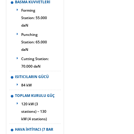
BASMA KUVVETLERİ
Forming
Station: 55.000
daN
Punching
Station: 65.000
daN
Cutting Station:
70.000 daN
ISITICILARIN GÜCÜ
84 kW
TOPLAM KURULU GÜÇ
120 kW (3
stations) – 130
kW (4 stations)
HAVA İHTİYACI (7 BAR