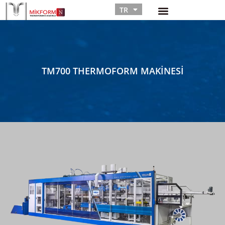
TR
RU
TM700 THERMOFORM MAKINESI