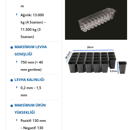
m
Ağırlık: 13.000
kg (4 Station) –
11.500 kg (3
Station)
MAKSİMUM LEVHA
GENİŞLİĞİ
750 mm (+ 40
mm gerilme)
LEVHA KALINLIĞI
0,2 mm – 1,5
mm
MAKSİMUM ÜRÜN
YÜKSEKLİĞİ
Pozitif: 130 mm
– Negatif: 130