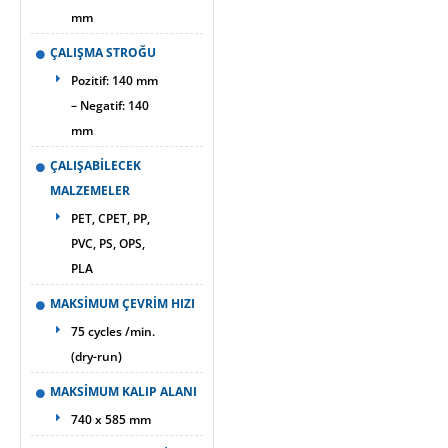
mm
ÇALIŞMA STROĞU
Pozitif: 140 mm
– Negatif: 140
mm
ÇALIŞABİLECEK
MALZEMELER
PET, CPET, PP,
PVC, PS, OPS,
PLA
MAKSİMUM ÇEVRİM HIZI
75 cycles /min.
(dry-run)
MAKSİMUM KALIP ALANI
740 x 585 mm