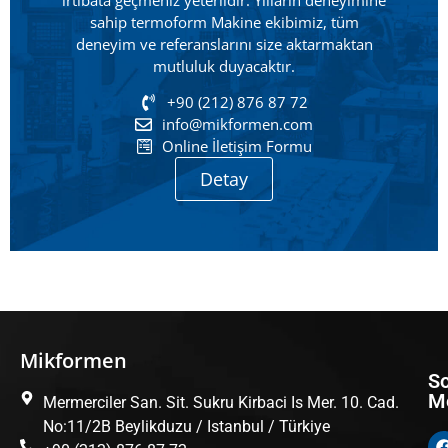
sahip termoform Makine ekibimiz, tüm
deneyim ve referanslarını size aktarmaktan
mutluluk duyacaktır.
+90 (212) 876 87 72
info@mikformen.com
Online İletişim Formu
Detay
Mikformen
Şi
Ma
So
M
Mermerciler San. Sit. Sukru Kirbaci Is Mer. 10. Cad.
Ha
T
No:11/2B Beylikduzu / Istanbul / Türkiye
Çö
Th