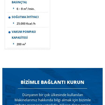
BASINÇTA)
6 – 8 m³ /min.
SOĞUTMA İHTİYACI
25.000 Kcal /h
VAKUM POMPASI
KAPASİTESİ
200 m³
BİZİMLE BAĞLANTI KURUN
Dünyanın bir çok ülkesinde kullanılan
Makinelarımız hakkında bilgi almak için bizimle
irtibata geçmeniz yeterlidir. Yılların deneyimine