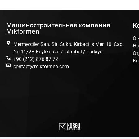
Машиностроительная компания
К
Mikformen
О 
Mermerciler San. Sit. Sukru Kirbaci Is Mer. 10. Cad.
На
No:11/2B Beylikduzu / Istanbul / Türkiye
От
+90 (212) 876 87 72
Ко
contact@mikformen.com