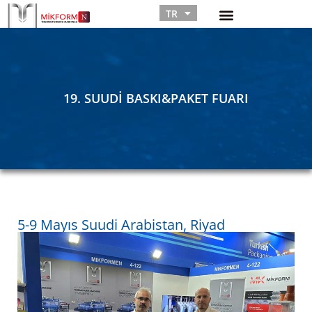
TR
RU
19. SUUDI BASKI&PAKET FUARI
5-9 Mayıs Suudi Arabistan, Riyad