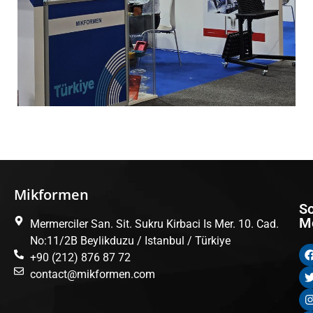
Mikformen
Şi
Ma
So
M
Mermerciler San. Sit. Sukru Kirbaci Is Mer. 10. Cad.
Ha
T
No:11/2B Beylikduzu / Istanbul / Türkiye
Çö
Th
+90 (212) 876 87 72
Or
Ma
contact@mikformen.com
İn
T
Ka
Th
İle