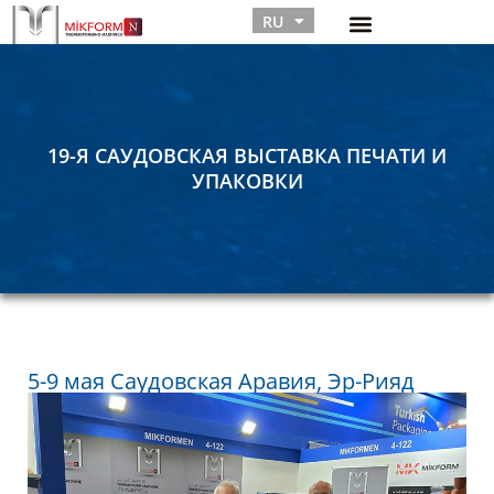
RU
TR
19-Я САУДОВСКАЯ ВЫСТАВКА ПЕЧАТИ И
УПАКОВКИ
5-9 мая Саудовская Аравия, Эр-Рияд