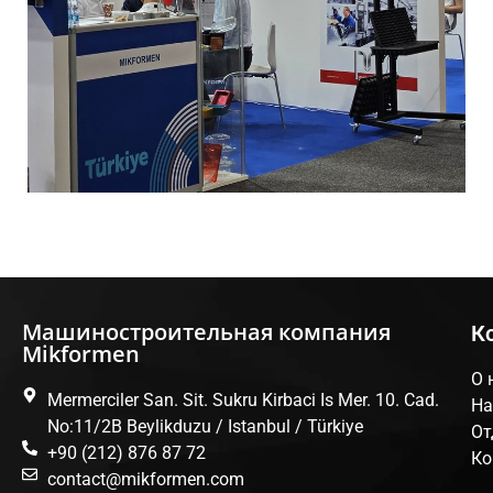
Машиностроительная компания
К
Mikformen
О 
Mermerciler San. Sit. Sukru Kirbaci Is Mer. 10. Cad.
На
No:11/2B Beylikduzu / Istanbul / Türkiye
От
+90 (212) 876 87 72
Ко
contact@mikformen.com