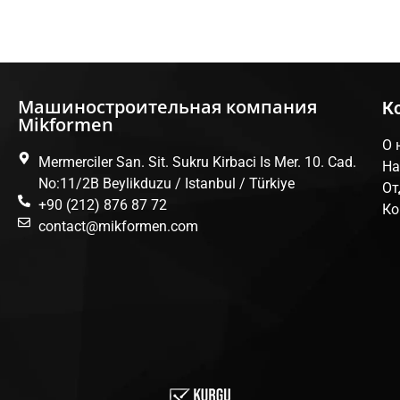
Машиностроительная компания
К
Mikformen
О 
Mermerciler San. Sit. Sukru Kirbaci Is Mer. 10. Cad.
На
No:11/2B Beylikduzu / Istanbul / Türkiye
От
+90 (212) 876 87 72
Ко
contact@mikformen.com